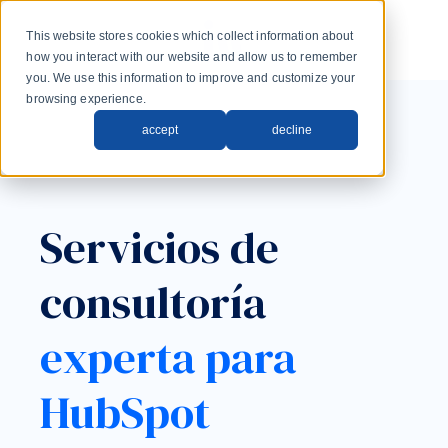
Skip to main content
This website stores cookies which collect information about
how you interact with our website and allow us to remember
you. We use this information to improve and customize your
browsing experience.
accept
decline
Servicios de
consultoría
experta para
HubSpot